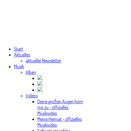
Start
Aktuelles
aktueller Newsletter
Musik
Alben
Videos
Deine großen Augen hörn
mir zu - offizielles
Musikvideo
Meine Heimat - offizielles
Musikvideo
Seltsam sprachlos -