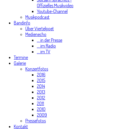
Offizielles Musikvideo
Youtube-Channel
Musikpodcast
Bandinfo
Über Viertelpoet
Medienecho
... in der Presse
... im Radio
... im TV
Termine
Galerie
Konzertfotos
2016
2015
2014
2013
2012
2011
2010
2009
Pressefotos
Kontakt