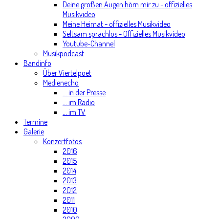
Deine großen Augen hörn mir zu - offizielles
Musikvideo
Meine Heimat - offizielles Musikvideo
Seltsam sprachlos - Offizielles Musikvideo
Youtube-Channel
Musikpodcast
Bandinfo
Über Viertelpoet
Medienecho
... in der Presse
... im Radio
... im TV
Termine
Galerie
Konzertfotos
2016
2015
2014
2013
2012
2011
2010