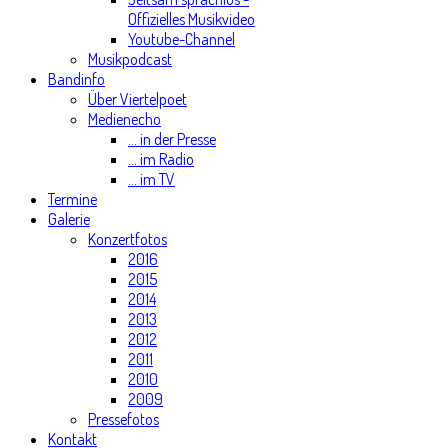
Offizielles Musikvideo
Youtube-Channel
Musikpodcast
Bandinfo
Über Viertelpoet
Medienecho
... in der Presse
... im Radio
... im TV
Termine
Galerie
Konzertfotos
2016
2015
2014
2013
2012
2011
2010
2009
Pressefotos
Kontakt