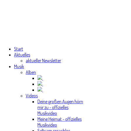
Start
Aktuelles
aktueller Newsletter
Musik
Alben
Videos
Deine großen Augen hörn
mir zu - offizielles
Musikvideo
Meine Heimat - offizielles
Musikvideo
Seltsam sprachlos -